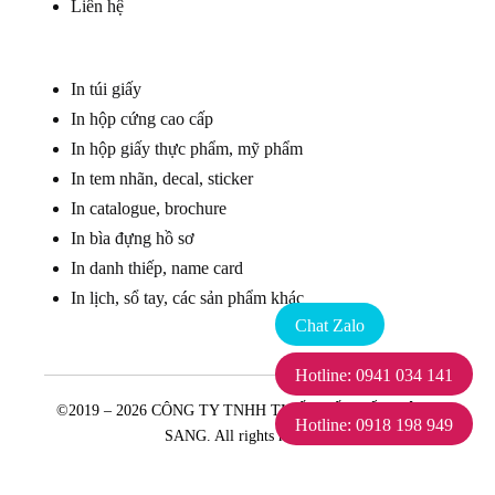
Liên hệ
In túi giấy
In hộp cứng cao cấp
In hộp giấy thực phẩm, mỹ phẩm
In tem nhãn, decal, sticker
In catalogue, brochure
In bìa đựng hồ sơ
In danh thiếp, name card
In lịch, sổ tay, các sản phẩm khác
Chat Zalo
Hotline: 0941 034 141
©2019 – 2026 CÔNG TY TNHH THIẾT KẾ IN ẤN ĐÔNG
Hotline: 0918 198 949
SANG. All rights reserved