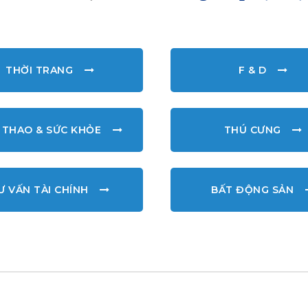
THỜI TRANG
F & D
 THAO & SỨC KHỎE
THÚ CƯNG
Ư VẤN TÀI CHÍNH
BẤT ĐỘNG SẢN